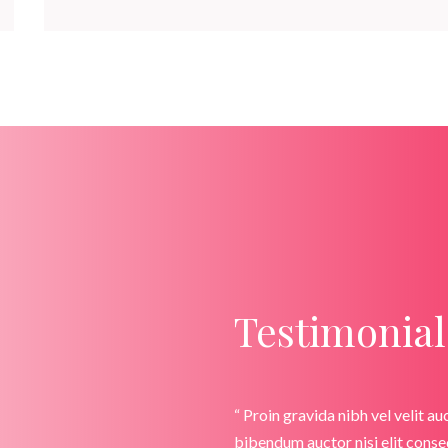
Testimonial
“ Proin gravida nibh vel velit au
bibendum auctor nisi elit conseq