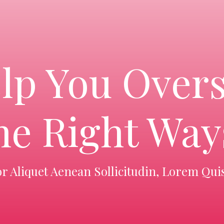
lp You Over
he Right Way
or Aliquet Aenean Sollicitudin, Lorem Qui